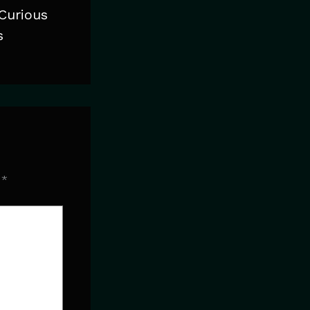
 Curious
s
d
*