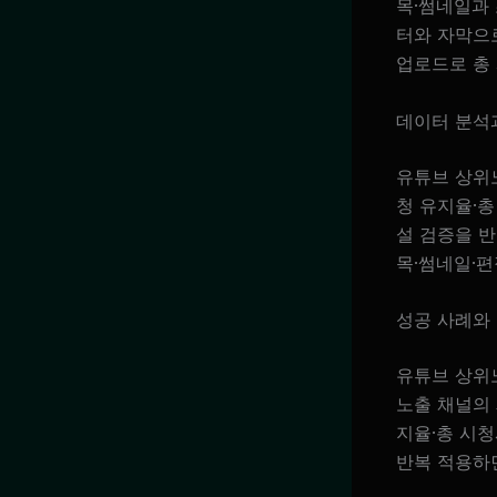
목·썸네일과
터와 자막으로
업로드로 총
데이터 분석
유튜브 상위노
청 유지율·총
설 검증을 반
목·썸네일·편
성공 사례와
유튜브 상위
노출 채널의 
지율·총 시청
반복 적용하