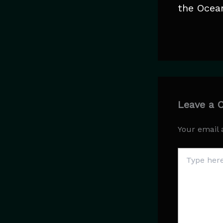
the Ocea
Leave a
Your email 
Type
here..