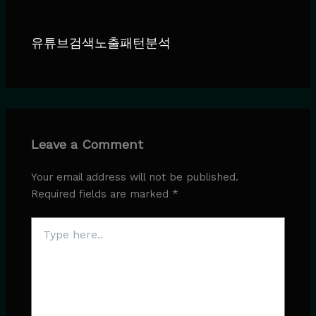
유튜브검색노출패턴분석
Leave a Comment
Your email address will not be published.
Required fields are marked
*
Type
here..